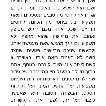
שלך ובוודאי שאת ראויה לחיי מין טובים
ושבן הזוג ישקיע בך. באופן דומה, גם בן
זוגך ראוי ליחסי מין טובים ומספקים ושאת
תשקיעי בו. ביחסי מין הכוונה ליחסים
הדדיים ושכל אחד מכם ירגיש מסופק
ואהוב. את מרגישה שהוא מחפף ולא
משקיע, ובן זוגך מרגיש שאת מענישה אותו,
ולמעשה שניכם מרגישים פגועים ושהצד
השני לא באמת רואה אותו. באווירה זו
קשה ליצור אינטימיות וקירבה. בנוסף, אתם
בתוך השלב במעגל חיי המשפחה של גידול
שני ילדים קטנים. העייפות וטרדות היומיום
משפיעות על החשק המיני ועל תדירות
הסקס. הבשורה הטובה היא שאפשר
לעבוד על זה, לשפר את התקשורת,