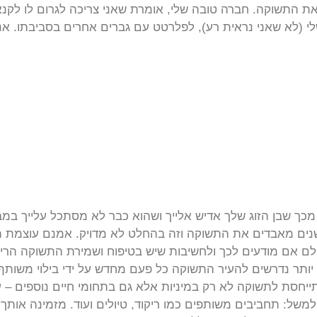
ים מאבדים את התשוקה. חברה טובה שלי, אומרת שאני צריכה לגרום לו ל
 (לא שאני נראית רע), לפלרטט עם גברים אחרים בסביבתו. אני 
כך שבן הזוג שלך אדיש אלייך ושהוא כבר לא מסתכל עלייך במ
שר. בן זוגך אומר שאחרי 8 שנים מאבדים את התשוקה וזה בהחלט לא מדויק. אמנם
אולם אם מודעים לכך ולחשיבות שיש בטיפוח ושמירת התשוקה הרי
 יותר נדרשים להעיר התשוקה כל פעם מחדש על ידי בילוי משותף, ג
תייחסת לתשוקה לא רק במיניות אלא גם בתחומי חיים נוספים –
של: תחביבים משותפים כמו ריקוד, טיולים ועוד. מזמינה אותך