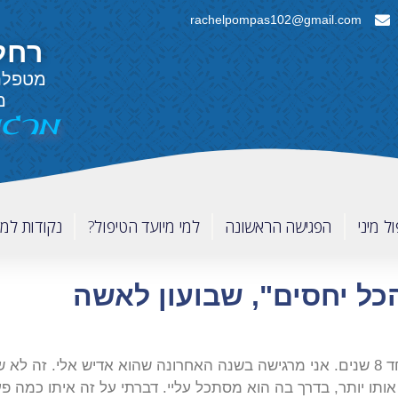
rachelpompas102@gmail.com
רחל
מטפלת
מ
מרגי
ל מיני
הפגישה הראשונה
למי מיועד הטיפול?
נקודות למ
כל יחסים", שבועון לאשה
אני בת 26, הבן זוג שלי ואני ביחד 8 שנים. אני מרגישה בשנה האחרונה שהוא אדיש א
ותו יותר, בדרך בה הוא מסתכל עליי. דברתי על זה איתו כמה פ